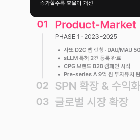
증가할수록 효율이 개선
Product-Market 
01
PHASE 1 · 2023~2025
사또 D2C 앱 런칭 · DAU/MAU 
sLLM 특허 2건 등록 완료
CPG 브랜드 B2B 캠페인 시작
Pre-series A 9억 원 투자유치 
SPN 확장 & 수익
02
글로벌 시장 확장
03
파트너 네트워크(SPN) 확장
수익 모델 고도화 및 흑자 전환
일본, 베트남 등 주요 아시아 시장
글로벌 리테일 데이터 네트워크 구