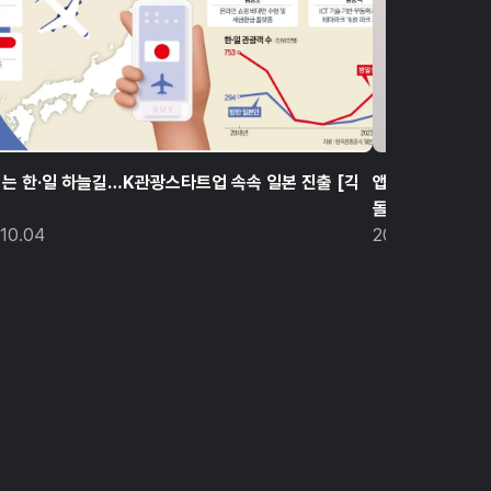
는 한·일 하늘길…K관광스타트업 속속 일본 진출 [긱
앱으로 호텔 체크
돌풍 [긱스]
.10.04
2023.10.09