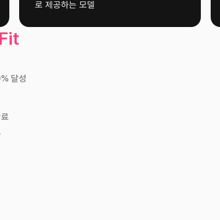
로 제공하는 모델
Fit
50% 달성
완료
화
 진출
축